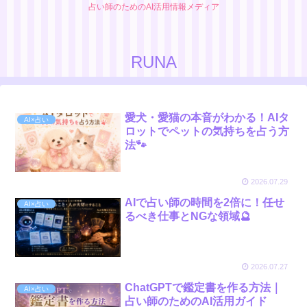
占い師のためのAI活用情報メディア
RUNA
愛犬・愛猫の本音がわかる！AIタ
AI×占い
ロットでペットの気持ちを占う方
法🐾
2026.07.29
AIで占い師の時間を2倍に！任せ
AI×占い
るべき仕事とNGな領域🔮
2026.07.27
ChatGPTで鑑定書を作る方法｜
AI×占い
占い師のためのAI活用ガイド