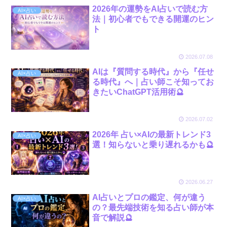
2026年の運勢をAI占いで読む方
AI×占い
法｜初心者でもできる開運のヒン
ト
2026.07.08
AIは『質問する時代』から『任せ
AI×占い
る時代』へ｜占い師こそ知ってお
きたいChatGPT活用術🔮
2026.07.02
2026年 占い×AIの最新トレンド3
AI×占い
選！知らないと乗り遅れるかも🔮
2026.06.27
AI占いとプロの鑑定、何が違う
AI×占い
の？最先端技術を知る占い師が本
音で解説🔮