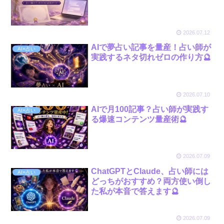
2026.07.12
AIで夢占い記事を量産！占い師が
AI×占い
実践するネタ切れゼロの作り方🔮
2026.07.10
AIで月100記事？占い師が実践す
AI×占い
る爆速コンテンツ量産術🔮
2026.07.09
ChatGPTとClaude、占い師には
AI×占い
どっちがおすすめ？両方使い倒し
た私が本音で答えます🔮
2026.07.09