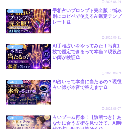
2026.06.24
手相占いプロンプト完全版！悩み
AI×占い
別にコピペで使えるAI鑑定テンプ
レート🔮
2026.06.11
AI手相占いをやってみた！写真1
AI×占い
枚で鑑定できるって本当？現役占
い師が検証🔮
2026.06.09
AI占いって本当に当たるの？現役
AI×占い
占い師が本音で答えます🔮
2026.06.07
占いブーム再来！【診断つき】あ
AI×占い
なたに合う占術を見つけて、AI時
代の占い師を目指そう🔮