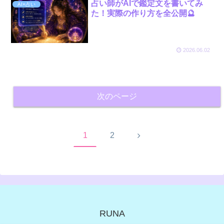
占い師がAIで鑑定文を書いてみ
AI×占い
た！実際の作り方を全公開🔮
2026.06.02
次のページ
次
1
2
へ
RUNA