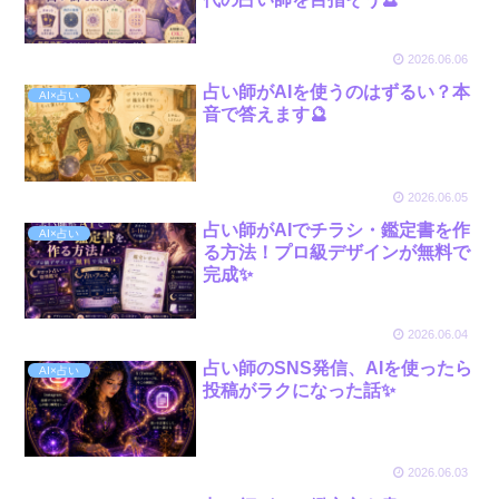
2026.06.06
占い師がAIを使うのはずるい？本
AI×占い
音で答えます🔮
2026.06.05
占い師がAIでチラシ・鑑定書を作
AI×占い
る方法！プロ級デザインが無料で
完成✨
2026.06.04
占い師のSNS発信、AIを使ったら
AI×占い
投稿がラクになった話✨
2026.06.03