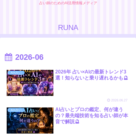
占い師のためのAI活用情報メディア
RUNA
2026-06
2026年 占い×AIの最新トレンド3
AI×占い
選！知らないと乗り遅れるかも🔮
2026.06.27
AI占いとプロの鑑定、何が違う
AI×占い
の？最先端技術を知る占い師が本
音で解説🔮