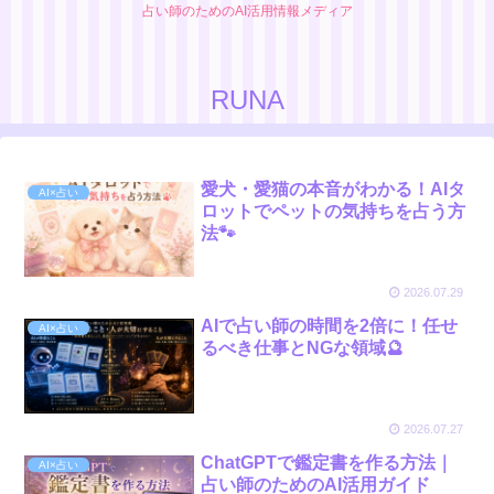
占い師のためのAI活用情報メディア
RUNA
愛犬・愛猫の本音がわかる！AIタ
AI×占い
ロットでペットの気持ちを占う方
法🐾
2026.07.29
AIで占い師の時間を2倍に！任せ
AI×占い
るべき仕事とNGな領域🔮
2026.07.27
ChatGPTで鑑定書を作る方法｜
AI×占い
占い師のためのAI活用ガイド