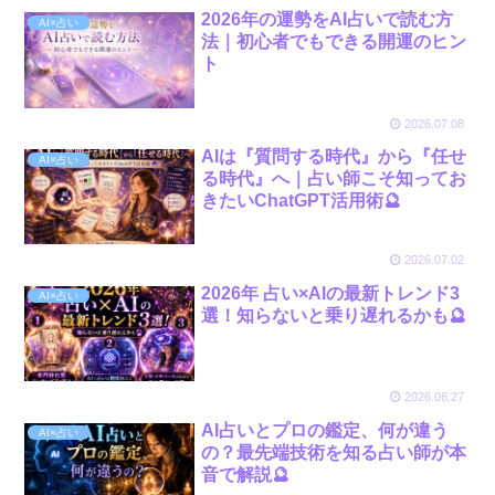
2026年の運勢をAI占いで読む方
AI×占い
法｜初心者でもできる開運のヒン
ト
2026.07.08
AIは『質問する時代』から『任せ
AI×占い
る時代』へ｜占い師こそ知ってお
きたいChatGPT活用術🔮
2026.07.02
2026年 占い×AIの最新トレンド3
AI×占い
選！知らないと乗り遅れるかも🔮
2026.06.27
AI占いとプロの鑑定、何が違う
AI×占い
の？最先端技術を知る占い師が本
音で解説🔮