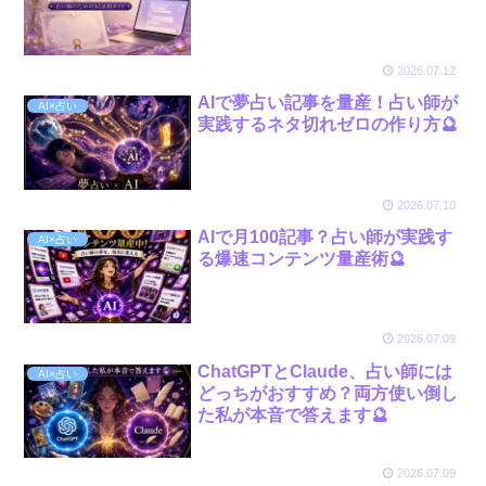
2026.07.12
AIで夢占い記事を量産！占い師が
AI×占い
実践するネタ切れゼロの作り方🔮
2026.07.10
AIで月100記事？占い師が実践す
AI×占い
る爆速コンテンツ量産術🔮
2026.07.09
ChatGPTとClaude、占い師には
AI×占い
どっちがおすすめ？両方使い倒し
た私が本音で答えます🔮
2026.07.09