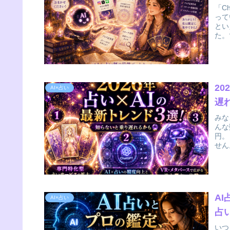
「C
って
とい
た。
2
AI×占い
遅
みな
んな
円。
せん
A
AI×占い
占
いつ