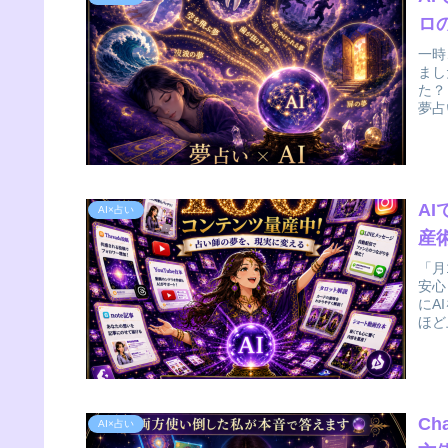
ロ
一時
まし
た？
夢占
A
AI×占い
産術
「月
安心
にA
ほど
Ch
AI×占い