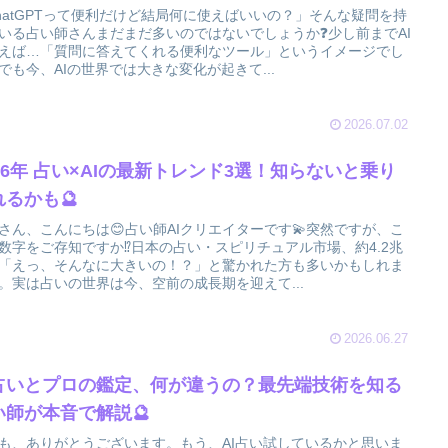
hatGPTって便利だけど結局何に使えばいいの？」そんな疑問を持
いる占い師さんまだまだ多いのではないでしょうか❓少し前までAI
えば…「質問に答えてくれる便利なツール」というイメージでし
でも今、AIの世界では大きな変化が起きて...
2026.07.02
026年 占い×AIの最新トレンド3選！知らないと乗り
れるかも🔮
さん、こんにちは😊占い師AIクリエイターです💫突然ですが、こ
数字をご存知ですか⁉️日本の占い・スピリチュアル市場、約4.2兆
「えっ、そんなに大きいの！？」と驚かれた方も多いかもしれま
。実は占いの世界は今、空前の成長期を迎えて...
2026.06.27
I占いとプロの鑑定、何が違うの？最先端技術を知る
い師が本音で解説🔮
も、ありがとうございます。もう、AI占い試しているかと思いま