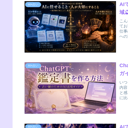
A
AI×占い
域
こん
てお
仕事
への
C
AI×占い
ガ
いつ
内容
と感
に比
A
AI×占い