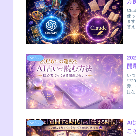
方
Ch
使っ
ます
答え
2
AI×占い
開
いつ
♡2
愛、
はな
A
AI×占い
こ