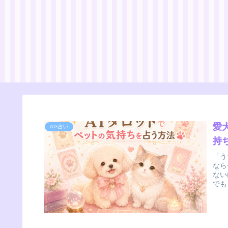
愛
AI×占い
持
「う
なら
ない
でも