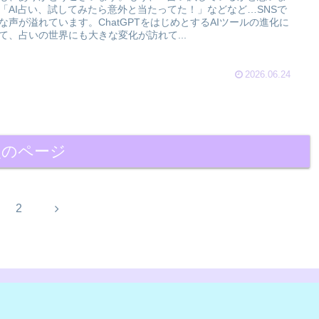
「AI占い、試してみたら意外と当たってた！」などなど…SNSで
な声が溢れています。ChatGPTをはじめとするAIツールの進化に
て、占いの世界にも大きな変化が訪れて...
2026.06.24
次のページ
次
2
へ