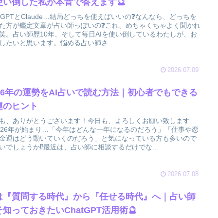
使い倒した私が本音で答えます🔮
atGPTとClaude…結局どっちを使えばいいの❓なんなら、どっちを
た方が鑑定文章が占い師っぽいの❓これ、めちゃくちゃよく聞かれ
笑。占い師歴10年、そして毎日AIを使い倒しているわたしが、お
したいと思います。悩める占い師さ...
2026.07.09
026年の運勢をAI占いで読む方法｜初心者でもできる
運のヒント
も、ありがとうございます！今日も、よろしくお願い致します
026年が始まり…「今年はどんな一年になるのだろう」「仕事や恋
金運はどう動いていくのだろう」と気になっている方も多いので
いでしょうか⁉️最近は、占い師に相談するだけでな...
2026.07.08
Iは『質問する時代』から『任せる時代』へ｜占い師
そ知っておきたいChatGPT活用術🔮