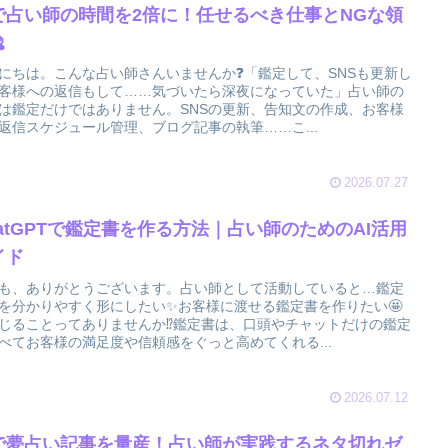
Iで占い師の時間を2倍に！任せるべき仕事とNGな領

にちは。こんな占い師さんいませんか❓「鑑定して、SNSも更新し
客様への返信もして……気づいたら深夜になっていた」占い師の
は鑑定だけではありません。SNSの更新、告知文の作成、お客様
返信スケジュール管理、ブログ記事の執筆……こ...
2026.07.27
hatGPTで鑑定書を作る方法｜占い師のためのAI活用
イド
も、ありがとうございます。占い師として活動していると…鑑定
を分かりやすく形にしたい✨お客様に渡せる鑑定書を作りたい🤩
じることってありませんか⁉️鑑定書は、口頭やチャットだけの鑑定
べてお客様の満足度や信頼感をぐっと高めてくれる...
2026.07.12
Iで夢占い記事を量産！占い師が実践するネタ切れゼ