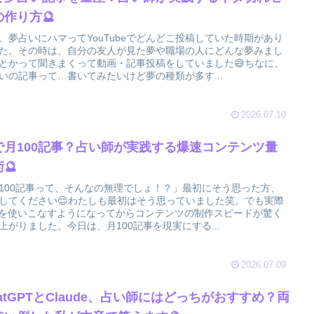
の作り方🔮
、夢占いにハマってYouTubeでどんどこ投稿していた時期があり
た。その時は、自分の友人が見た夢や職場の人にどんな夢みまし
とかって聞きまくって動画・記事投稿をしていました😅ちなに、
いの記事って…書いてみたいけど夢の種類が多す...
2026.07.10
Iで月100記事？占い師が実践する爆速コンテンツ量
🔮
100記事って、そんなの無理でしょ！？」最初にそう思った方、
してください😌わたしも最初はそう思っていました笑。でも実際
Iを使いこなすようになってからコンテンツの制作スピードが驚く
上がりました。今日は、月100記事を現実にする...
2026.07.09
atGPTとClaude、占い師にはどっちがおすすめ？両