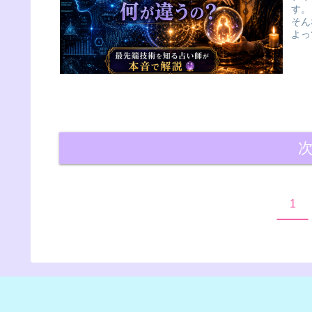
す。
そん
よっ
1