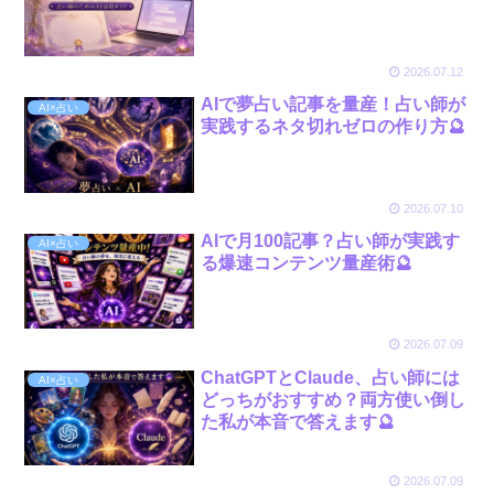
2026.07.12
AIで夢占い記事を量産！占い師が
AI×占い
実践するネタ切れゼロの作り方🔮
2026.07.10
AIで月100記事？占い師が実践す
AI×占い
る爆速コンテンツ量産術🔮
2026.07.09
ChatGPTとClaude、占い師には
AI×占い
どっちがおすすめ？両方使い倒し
た私が本音で答えます🔮
2026.07.09