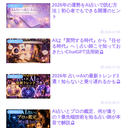
2026年の運勢をAI占いで読む方
AI×占い
法｜初心者でもできる開運のヒン
ト
2026.07.08
AIは『質問する時代』から『任せ
AI×占い
る時代』へ｜占い師こそ知ってお
きたいChatGPT活用術🔮
2026.07.02
2026年 占い×AIの最新トレンド3
AI×占い
選！知らないと乗り遅れるかも🔮
2026.06.27
AI占いとプロの鑑定、何が違う
AI×占い
の？最先端技術を知る占い師が本
音で解説🔮