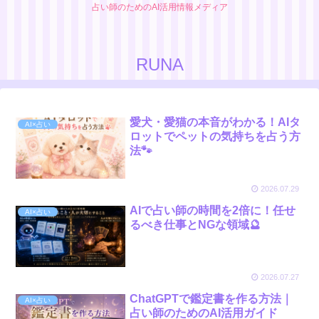
占い師のためのAI活用情報メディア
RUNA
愛犬・愛猫の本音がわかる！AIタ
AI×占い
ロットでペットの気持ちを占う方
法🐾
2026.07.29
AIで占い師の時間を2倍に！任せ
AI×占い
るべき仕事とNGな領域🔮
2026.07.27
ChatGPTで鑑定書を作る方法｜
AI×占い
占い師のためのAI活用ガイド