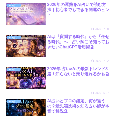
2026年の運勢をAI占いで読む方
AI×占い
法｜初心者でもできる開運のヒン
ト
2026.07.08
AIは『質問する時代』から『任せ
AI×占い
る時代』へ｜占い師こそ知ってお
きたいChatGPT活用術🔮
2026.07.02
2026年 占い×AIの最新トレンド3
AI×占い
選！知らないと乗り遅れるかも🔮
2026.06.27
AI占いとプロの鑑定、何が違う
AI×占い
の？最先端技術を知る占い師が本
音で解説🔮