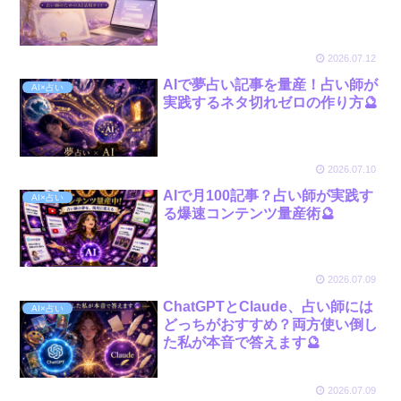
2026.07.12
AIで夢占い記事を量産！占い師が
AI×占い
実践するネタ切れゼロの作り方🔮
2026.07.10
AIで月100記事？占い師が実践す
AI×占い
る爆速コンテンツ量産術🔮
2026.07.09
ChatGPTとClaude、占い師には
AI×占い
どっちがおすすめ？両方使い倒し
た私が本音で答えます🔮
2026.07.09