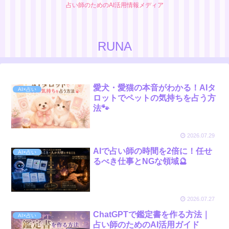
占い師のためのAI活用情報メディア
RUNA
愛犬・愛猫の本音がわかる！AIタ
AI×占い
ロットでペットの気持ちを占う方
法🐾
2026.07.29
AIで占い師の時間を2倍に！任せ
AI×占い
るべき仕事とNGな領域🔮
2026.07.27
ChatGPTで鑑定書を作る方法｜
AI×占い
占い師のためのAI活用ガイド