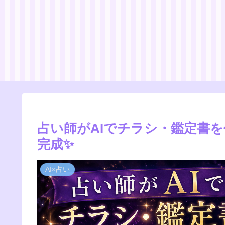
占い師がAIでチラシ・鑑定書
完成✨
AI×占い