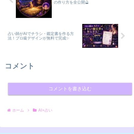
の作り方を全公開🔮
占い師がAIでチラシ・鑑定書を作る方
法！プロ級デザインが無料で完成✨
コメント
コメントを書き込む
ホーム
AI×占い