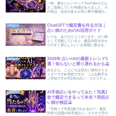
一時、夢占いにハマってYouTubeでどん
どこ投稿していた時期がありました。そ
の時は、自分の友人が見た夢や職場の人
にどんな夢みました？とかって聞きまく
って動画・記事投稿をしていました😅ち
なに、夢占いの記事って…書いてみたい
ChatGPTで鑑定書を作る方法｜
AI×占い
けど夢の種類が多す...
占い師のためのAI活用ガイド
いつも、ありがとうございます。占い師
として活動していると…鑑定内容を分か
りやすく形にしたい✨お客様に渡せる鑑
定書を作りたい🤩と感じることってあり
ませんか⁉️鑑定書は、口頭やチャットだけ
の鑑定に比べてお客様の満足度や信頼感
2026年 占い×AIの最新トレンド3
AI×占い
をぐっと高めてくれる...
選！知らないと乗り遅れるかも🔮
みなさん、こんにちは😊占い師AIクリエ
イターです💫突然ですが、こんな数字を
ご存知ですか⁉️日本の占い・スピリチュア
ル市場、約4.2兆円。「えっ、そんなに大
きいの！？」と驚かれた方も多いかもし
れません。実は占いの世界は今、空前の
AI手相占いをやってみた！写真1
AI×占い
成長期を迎えて...
枚で鑑定できるって本当？現役占
い師が検証🔮
「手相って写真1枚でわかるの？」最近
SNSで話題のAI手相占い。スマホで手の