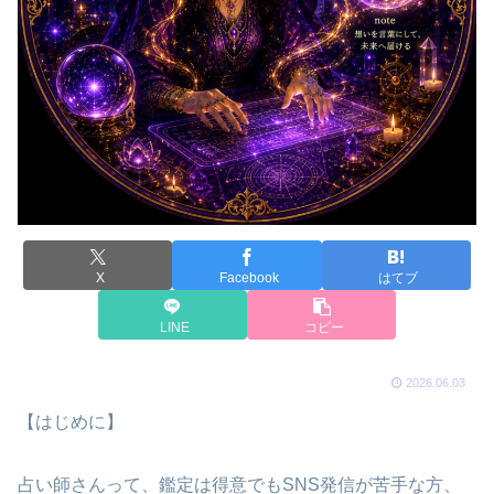
X
Facebook
はてブ
LINE
コピー
2026.06.03
【はじめに】
占い師さんって、鑑定は得意でもSNS発信が苦手な方、