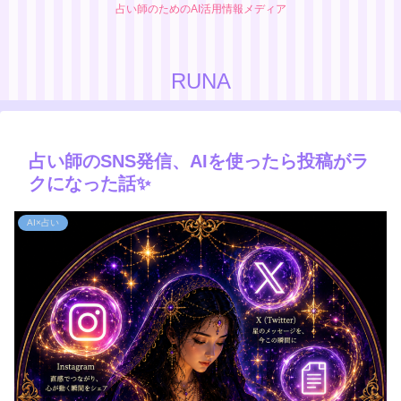
占い師のためのAI活用情報メディア
RUNA
占い師のSNS発信、AIを使ったら投稿がラ
クになった話✨
AI×占い