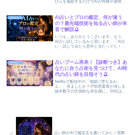
ひらを撮影するだけでAIが性格や運勢を
分析してくれるというサービスが続々と
登場しています。占い師歴10年のわたし
が実際に試してみました🤩良かった点
AI占いとプロの鑑定、何が違う
AI×占い
も、「これは違うん...
の？最先端技術を知る占い師が本
音で解説🔮
いつも、ありがとうございます。もう、
AI占い試しているかと思います。「AI占
い、試してみたら意外と当たってた！」
などなど…SNSでそんな声が溢れていま
す。ChatGPTをはじめとするAIツールの
進化によって、占いの世界にも大きな変
占いブーム再来！【診断つき】あ
AI×占い
化が訪れて...
なたに合う占術を見つけて、AI時
代の占い師を目指そう🔮
Netflixで配信中の「地獄に堕ちるわ
よ」、見ましたか？戸田恵梨香が演じる
細木数子の圧倒的な存在感に、SNSは大
盛り上がり。配信直後からNetflix国内ラ
ンキング1位を獲得し、占いへの関心が一
気に高まっています。「私も占いを受け
てみたい...
占い師がAIで鑑定文を書いてみた！実際