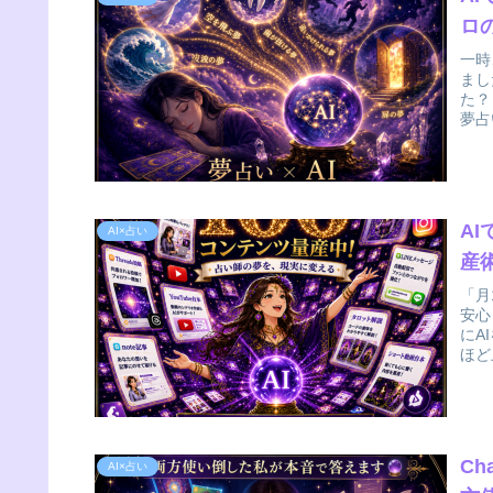
ロ
一時
まし
た？
夢占
A
AI×占い
産術
「月
安心
にA
ほど
Ch
AI×占い