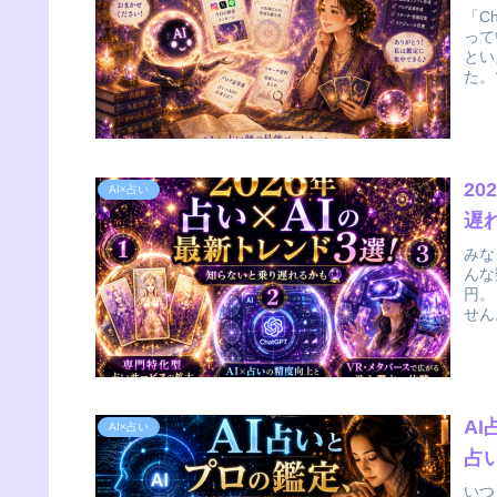
「C
って
とい
た。
2
AI×占い
遅
みな
んな
円。
せん
A
AI×占い
占
いつ