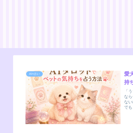
愛
AI×占い
持
「う
なら
ない
でも