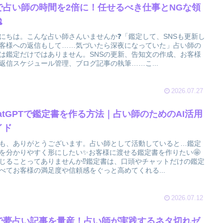
Iで占い師の時間を2倍に！任せるべき仕事とNGな領

にちは。こんな占い師さんいませんか❓「鑑定して、SNSも更新し
客様への返信もして……気づいたら深夜になっていた」占い師の
は鑑定だけではありません。SNSの更新、告知文の作成、お客様
返信スケジュール管理、ブログ記事の執筆……こ...
2026.07.27
hatGPTで鑑定書を作る方法｜占い師のためのAI活用
イド
も、ありがとうございます。占い師として活動していると…鑑定
を分かりやすく形にしたい✨お客様に渡せる鑑定書を作りたい🤩
じることってありませんか⁉️鑑定書は、口頭やチャットだけの鑑定
べてお客様の満足度や信頼感をぐっと高めてくれる...
2026.07.12
Iで夢占い記事を量産！占い師が実践するネタ切れゼ