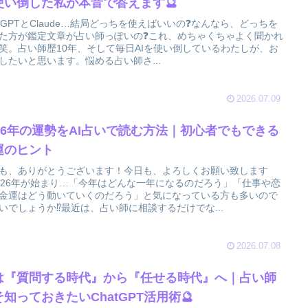
使い倒した私が本音で答えます🔮
atGPTとClaude…結局どっちを使えばいいの❓なんなら、どっちを
た方が鑑定文章が占い師っぽいの❓これ、めちゃくちゃよく聞かれ
笑。占い師歴10年、そして毎日AIを使い倒しているわたしが、お
したいと思います。悩める占い師さ...
2026.07.09
026年の運勢をAI占いで読む方法｜初心者でもできる
運のヒント
も、ありがとうございます！今日も、よろしくお願い致します
026年が始まり…「今年はどんな一年になるのだろう」「仕事や恋
金運はどう動いていくのだろう」と気になっている方も多いので
いでしょうか⁉️最近は、占い師に相談するだけでな...
2026.07.08
Iは『質問する時代』から『任せる時代』へ｜占い師
そ知っておきたいChatGPT活用術🔮