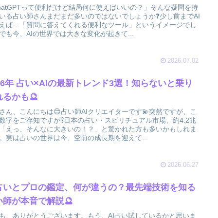
hatGPTって便利だけど結局何に使えばいいの？」そんな疑問を持
いる占い師さんまだまだ多いのではないでしょうか❓少し前までAI
えば…「質問に答えてくれる便利なツール」というイメージでし
でも今、AIの世界では大きな変化が起きて...
2026.07.02
026年 占い×AIの最新トレンド3選！知らないと乗り
れるかも🔮
さん、こんにちは😊占い師AIクリエイターです💫突然ですが、こ
数字をご存知ですか⁉️日本の占い・スピリチュアル市場、約4.2兆
「えっ、そんなに大きいの！？」と驚かれた方も多いかもしれま
。実は占いの世界は今、空前の成長期を迎えて...
2026.06.27
I占いとプロの鑑定、何が違うの？最先端技術を知る
い師が本音で解説🔮
も、ありがとうございます。もう、AI占い試しているかと思いま