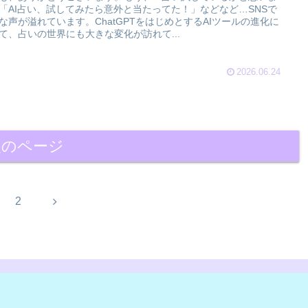
「AI占い、試してみたら意外と当たってた！」などなど…SNSで
な声が溢れています。ChatGPTをはじめとするAIツールの進化に
て、占いの世界にも大きな変化が訪れて...
2026.06.24
次のページ
次
2
へ