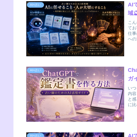
A
AI×占い
域
こん
てお
仕事
への
C
AI×占い
ガ
いつ
内容
と感
に比
A
AI×占い