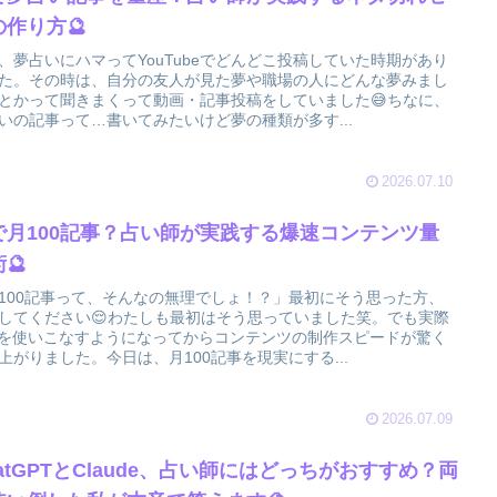
の作り方🔮
、夢占いにハマってYouTubeでどんどこ投稿していた時期があり
た。その時は、自分の友人が見た夢や職場の人にどんな夢みまし
とかって聞きまくって動画・記事投稿をしていました😅ちなに、
いの記事って…書いてみたいけど夢の種類が多す...
2026.07.10
Iで月100記事？占い師が実践する爆速コンテンツ量
🔮
100記事って、そんなの無理でしょ！？」最初にそう思った方、
してください😌わたしも最初はそう思っていました笑。でも実際
Iを使いこなすようになってからコンテンツの制作スピードが驚く
上がりました。今日は、月100記事を現実にする...
2026.07.09
atGPTとClaude、占い師にはどっちがおすすめ？両