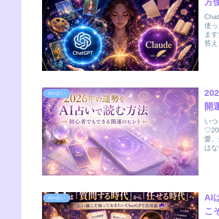
方
Ch
使っ
ます
答え
2
AI×占い
開
いつ
♡2
愛、
はな
A
AI×占い
こ