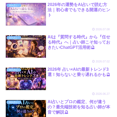
2026年の運勢をAI占いで読む方
AI×占い
法｜初心者でもできる開運のヒン
ト
2026.07.08
AIは『質問する時代』から『任せ
AI×占い
る時代』へ｜占い師こそ知ってお
きたいChatGPT活用術🔮
2026.07.02
2026年 占い×AIの最新トレンド3
AI×占い
選！知らないと乗り遅れるかも🔮
2026.06.27
AI占いとプロの鑑定、何が違う
AI×占い
の？最先端技術を知る占い師が本
音で解説🔮