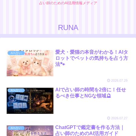
占い師のためのAI活用情報メディア
RUNA
愛犬・愛猫の本音がわかる！AIタ
AI×占い
ロットでペットの気持ちを占う方
法🐾
2026.07.29
AIで占い師の時間を2倍に！任せ
AI×占い
るべき仕事とNGな領域🔮
2026.07.27
ChatGPTで鑑定書を作る方法｜
AI×占い
占い師のためのAI活用ガイド