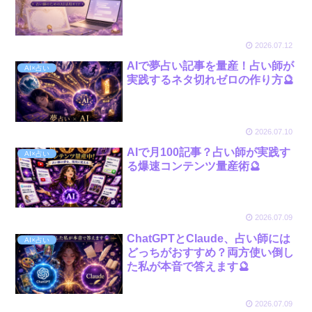
2026.07.12
AIで夢占い記事を量産！占い師が
AI×占い
実践するネタ切れゼロの作り方🔮
2026.07.10
AIで月100記事？占い師が実践す
AI×占い
る爆速コンテンツ量産術🔮
2026.07.09
ChatGPTとClaude、占い師には
AI×占い
どっちがおすすめ？両方使い倒し
た私が本音で答えます🔮
2026.07.09