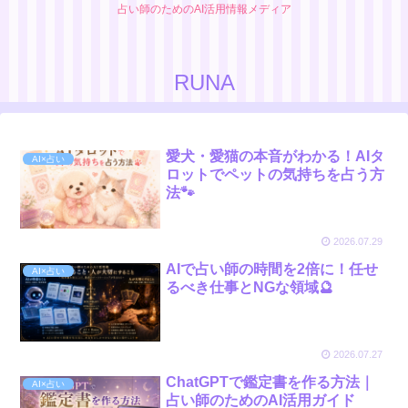
占い師のためのAI活用情報メディア
RUNA
愛犬・愛猫の本音がわかる！AIタ
AI×占い
ロットでペットの気持ちを占う方
法🐾
2026.07.29
AIで占い師の時間を2倍に！任せ
AI×占い
るべき仕事とNGな領域🔮
2026.07.27
ChatGPTで鑑定書を作る方法｜
AI×占い
占い師のためのAI活用ガイド