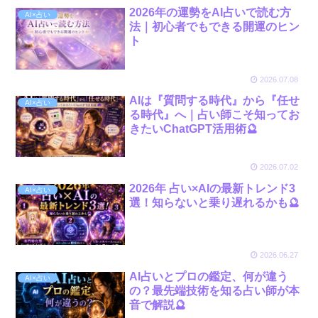
2026年の運勢をAI占いで読む方
AI×占い
法｜初心者でもできる開運のヒン
ト
2026.07.08
AIは『質問する時代』から『任せ
AI×占い
る時代』へ｜占い師こそ知ってお
きたいChatGPT活用術🔮
2026.07.02
2026年 占い×AIの最新トレンド3
AI×占い
選！知らないと乗り遅れるかも🔮
2026.06.27
AI占いとプロの鑑定、何が違う
AI×占い
の？最先端技術を知る占い師が本
音で解説🔮