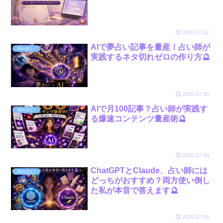
2026.07.12
AIで夢占い記事を量産！占い師が
AI×占い
実践するネタ切れゼロの作り方🔮
2026.07.10
AIで月100記事？占い師が実践す
AI×占い
る爆速コンテンツ量産術🔮
2026.07.09
ChatGPTとClaude、占い師には
AI×占い
どっちがおすすめ？両方使い倒し
た私が本音で答えます🔮
2026.07.09